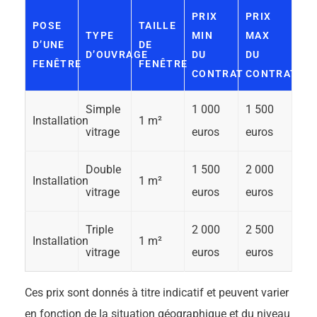
PRIX
PRIX
POSE
TAILLE
TYPE
MIN
MAX
D’UNE
DE
D’OUVRAGE
DU
DU
FENÊTRE
FENÊTRE
CONTRAT
CONTRAT
Simple
1 000
1 500
Installation
1 m²
vitrage
euros
euros
Double
1 500
2 000
Installation
1 m²
vitrage
euros
euros
Triple
2 000
2 500
Installation
1 m²
vitrage
euros
euros
Ces prix sont donnés à titre indicatif et peuvent varier
en fonction de la situation géographique et du niveau