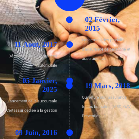
02 Février,
2015
Lancement des produits
11 Aout, 2017
d'assurance de personne et
Démarrage des assurances
assurance vie
automobile
05 Janvier,
19 Mars, 2018
2025
Ouverture sur l'assurance
Lancement de la succursale
toutes branches (IARD, GAV,
Certassur dédiée à la gestion
Prévention ...)
09 Juin, 2016