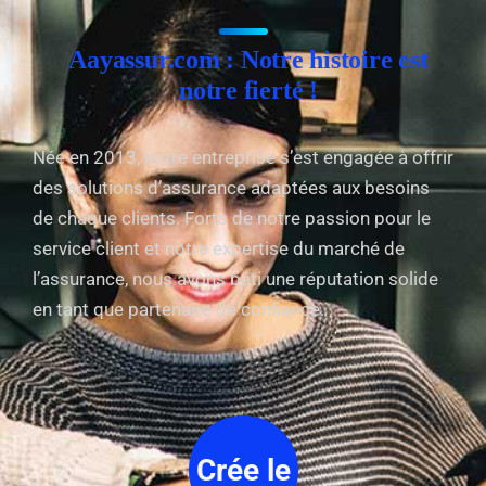
Aayassur.com : Notre histoire est
notre fierté !
Née en 2013, notre entreprise s’est engagée à offrir
des solutions d’assurance adaptées aux besoins
de chaque clients. Forts de notre passion pour le
service client et notre expertise du marché de
l’assurance, nous avons bâti une réputation solide
en tant que partenaire de confiance.
Crée le