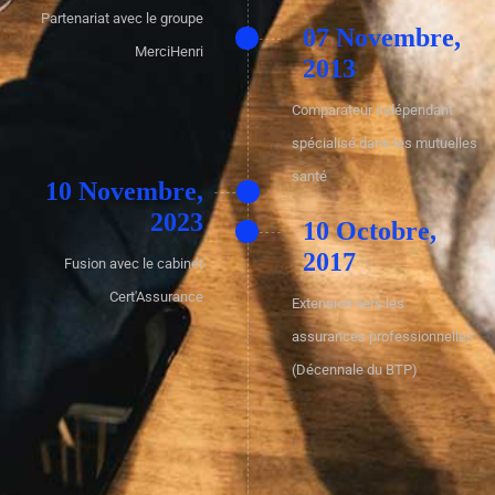
Partenariat avec le groupe
07 Novembre,
MerciHenri
2013
Comparateur indépendant
spécialisé dans les mutuelles
santé
10 Novembre,
2023
10 Octobre,
2017
Fusion avec le cabinet
Cert'Assurance
Extension vers les
assurances professionnelles
(Décennale du BTP)